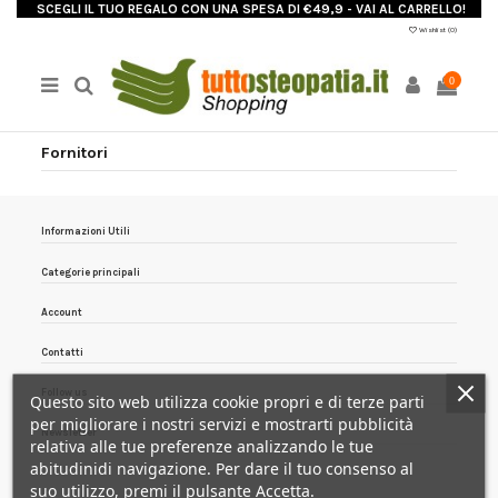
SCEGLI IL TUO REGALO CON UNA SPESA DI €49,9 - VAI AL CARRELLO!
Wishlist (
0
)
0
Fornitori
Informazioni Utili
Categorie principali
Account
Contatti
Follow us
Questo sito web utilizza cookie propri e di terze parti
per migliorare i nostri servizi e mostrarti pubblicità
Newsletter
relativa alle tue preferenze analizzando le tue
abitudinidi navigazione. Per dare il tuo consenso al
suo utilizzo, premi il pulsante Accetta.