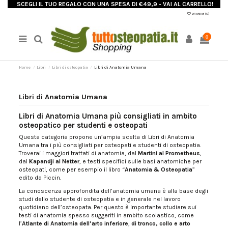
SCEGLI IL TUO REGALO CON UNA SPESA DI €49,9 - VAI AL CARRELLO!
Wishlist (
0
)
0
Home
Libri
Libri di osteopatia
Libri di Anatomia Umana
Libri di Anatomia Umana
Libri di Anatomia Umana più consigliati in ambito
osteopatico per studenti e osteopati
Questa categoria propone un’ampia scelta di Libri di Anatomia
Umana tra i più consigliati per osteopati e studenti di osteopatia.
Troverai i maggiori trattati di anatomia, dal
Martini al Prometheus
,
dal
Kapandji al Netter
, e testi specifici sulle basi anatomiche per
osteopati, come per esempio il libro “
Anatomia & Osteopatia
”
edito da Piccin.
La conoscenza approfondita dell’anatomia umana è alla base degli
studi dello studente di osteopatia e in generale nel lavoro
quotidiano dell’osteopata. Per questo è importante studiare sui
testi di anatomia spesso suggeriti in ambito scolastico, come
l’
Atlante di Anatomia dell’arto inferiore
,
di tronco, collo e arto