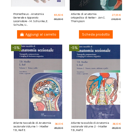
Prometheus - Anatomia
Atlante di anatomia
85,50 €
27,55 €
Generale e Apparato
ortopedica di Netter - Jon C.
90,00 €
29,00 €
Locomotore - M. Schünke, E.
Thompson
Schulte, U....
Aggiungi al carrello
Scheda prodotto
-5%
-5%
Atlante tascabile di Anatomia
Atlante tascabile di Anatomia
36,10 €
36,10 €
sezionale Volume 1 - Moeller
sezionale Volume 2 - Moeller
38,00 €
38,00 €
T.B., Reif E.
T.B., Reif E