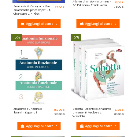
Atlante di anatomia umana -
75,05 €
8^ Edizione - Frank Netter
Anatomia & Osteopatia. Basi
79,00 €
28,00 €
anatomiche per osteopati - A.
Chantepie, J.-F Pérot
Aggiungi al carrello
Aggiungi al carrello
-5%
-5%
Anatomia Funzionale -
Sobotta - Atlante di Anatomia
152,00 €
37,05 €
Ibrahim Kapandji
Umana - F. Paulsen, J.
160,00 €
39,00 €
Waschke
Aggiungi al carrello
Aggiungi al carrello