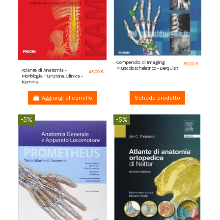
Compendio di Imaging
90,00 €
Muscoloscheletrico - Berquist
Atlante di Anatomia -
45,00 €
Morfologia, Funzione, Clinica -
Kamina
Aggiungi al carrello
Scheda prodotto
-5%
-5%