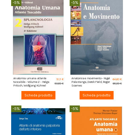
-5%
-5%
Anatomia umana atlante
Anatomia e movimento - Nigel
51,11 €
64,60 €
tascabile - Volume 2 - Helga
Palastanga, Derek Field, Roger
53,80 €
68,00 €
Fritsch, Wolfgang Kühnel
Soames
Scheda prodotto
Scheda prodotto
-5%
-5%