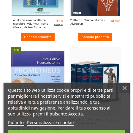
Anatomia umana atlante
Trattato di Neuroanatomia -
51,11 €
34,00 €
tascabile - Volume 3 - Kahle
Alvin Burt
53,80 €
Werner, Michael Frotscher
Scheda prodotto
Scheda prodotto
-5%
Questo sito web utilizza cookie propri e di terze parti
per migliorare i nostri servizi e mostrarti pubblicità
relativa alle tue preferenze analizzando le tue
abitudinidi navigazione. Per dare il tuo consenso al
suo utilizzo, premi il pulsante Accetta.
Anatomia Umana - 3 Volumi
180,00 €
Piú info
Personalizzare i cookie
- Esposito e autori vari
Prometheus - Testo Atlante di
85,50 €
Anatomia - Testa, Collo e
90,00 €
Neuroanatomia - M. Schünke,