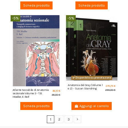
Scheda prodotto
Scheda prodotto
-5%
-5%
Disponibile su prenotazione
Anatomia del Gray (Volume 1
270,75 €
e 2) - Susan Standring
Atlante tascabile di Anatomia
285,00 €
36,10 €
sezionale Volume 3 - T.B.
38,00 €
Moeller, E. Reif
Scheda prodotto
Aggiungi al carrello
1
2
3