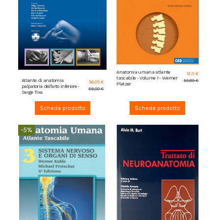
Anatomia umana atlante
51,11 €
tascabile - Volume 1 - Werner
Atlante di anatomia
53,80 €
56,05 €
Platzer
palpatoria dell'arto inferiore -
59,00 €
Serge Tixa
Scheda prodotto
Scheda prodotto
-5%