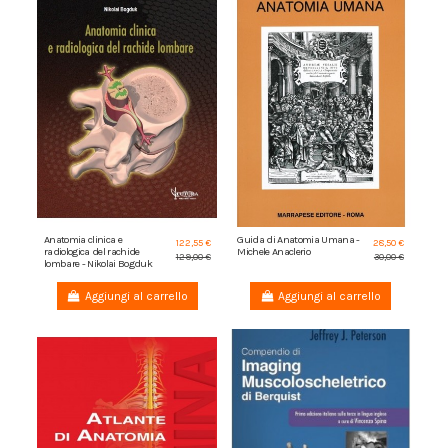
Anatomia clinica e
Guida di Anatomia Umana -
122,55 €
28,50 €
radiologica del rachide
Michele Anaclerio
129,00 €
30,00 €
lombare - Nikolai Bogduk
Aggiungi al carrello
Aggiungi al carrello