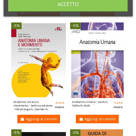
E....
ACCETTO
Aggiungi al carrello
Scheda prodotto
-5%
-5%
Anatomia umana e
Anatomia Umana - Martini,
71,25 €
71,25 €
movimento - Settima edizione
Tallitsch, Nath
75,00 €
75,00 €
- Palastanga N., Soames R.
Aggiungi al carrello
Aggiungi al carrello
-5%
-5%