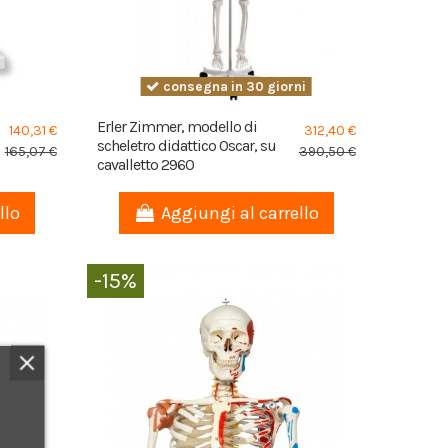
consegna in 30 giorni
Erler Zimmer, modello di
140,31 €
312,40 €
scheletro didattico Oscar, su
165,07 €
390,50 €
cavalletto 2960
llo
Aggiungi al carrello
-15%