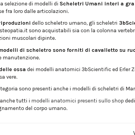
a selezione di modelli di
Scheletri Umani interi a gr
 fra loro dalle articolazioni.
riproduzioni
dello scheletro umano, gli scheletri
3bScie
steopatia.it sono acquistabili sia con la colonna vertebr
zioni muscolari dipinte.
 modelli di scheletro sono forniti di cavalletto su ru
e manutenzione.
delle ossa
dei modelli anatomici 3bScientific ed Erler Z
sa vere.
tegoria sono presenti anche i modelli di scheletri di Ma
anche tutti i
modelli anatomici presenti sullo shop
dedic
egnamento del corpo umano.