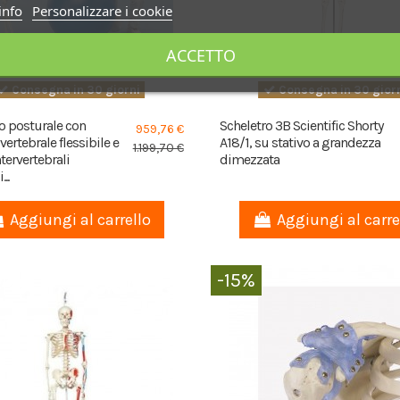
info
Personalizzare i cookie
ACCETTO
Consegna in 30 giorni
Consegna in 30 gior
o posturale con
Scheletro 3B Scientific Shorty
959,76 €
vertebrale flessibile e
A18/1, su stativo a grandezza
1.199,70 €
ntervertebrali
dimezzata
..
Aggiungi al carrello
Aggiungi al carre
-15%