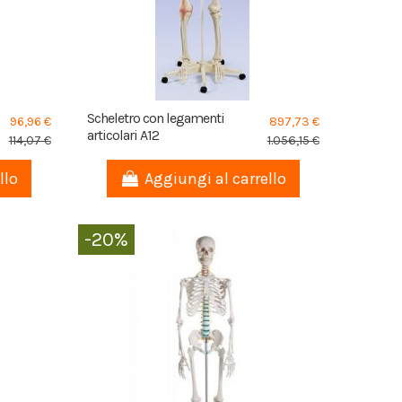
Scheletro con legamenti
96,96 €
897,73 €
articolari A12
114,07 €
1.056,15 €
llo
Aggiungi al carrello
-20%