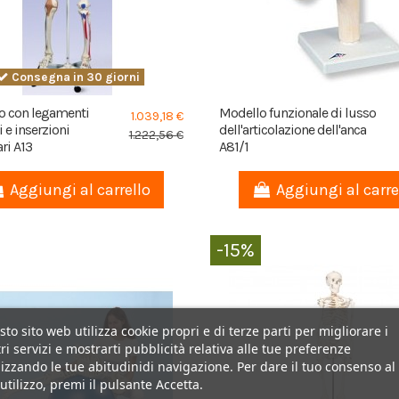
Consegna in 30 giorni
o con legamenti
Modello funzionale di lusso
1.039,18 €
i e inserzioni
dell'articolazione dell'anca
1.222,56 €
ri A13
A81/1
Aggiungi al carrello
Aggiungi al carre
-15%
to sito web utilizza cookie propri e di terze parti per migliorare i
ri servizi e mostrarti pubblicità relativa alle tue preferenze
izzando le tue abitudinidi navigazione. Per dare il tuo consenso al
utilizzo, premi il pulsante Accetta.