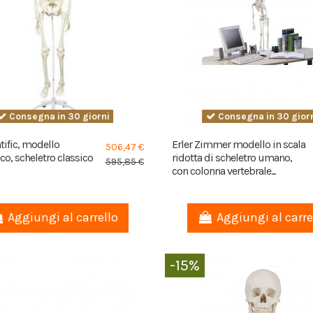
Consegna in 30 giorni
Consegna in 30 gior
tific, modello
Erler Zimmer modello in scala
506,47 €
o, scheletro classico
ridotta di scheletro umano,
595,85 €
con colonna vertebrale...
Aggiungi al carrello
Aggiungi al carre
-15%