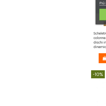
Piú 
Scheletr
colonna 
dischi i
dinamici.
-10%