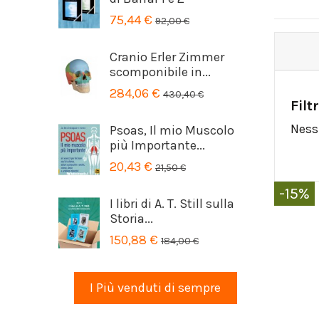
75,44 €
92,00 €
Cranio Erler Zimmer
scomponibile in...
284,06 €
430,40 €
Filt
Ness
Psoas, Il mio Muscolo
più Importante...
20,43 €
21,50 €
-15%
I libri di A. T. Still sulla
Storia...
150,88 €
184,00 €
I Più venduti di sempre