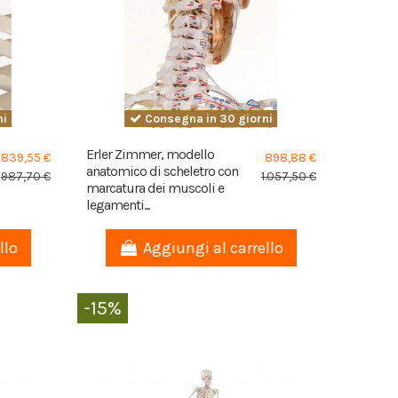
ni
Consegna in 30 giorni
Erler Zimmer, modello
839,55 €
898,88 €
anatomico di scheletro con
987,70 €
1.057,50 €
marcatura dei muscoli e
legamenti...
llo
Aggiungi al carrello
-15%