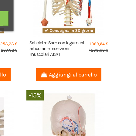
ni
Consegna in 30 giorni
Scheletro Sam con legamenti
253,23 €
1.099,64 €
articolari e inserzioni
297,92 €
1.293,69 €
muscolari A13/1
llo
Aggiungi al carrello
-15%