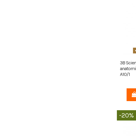
3B Scien
anatomic
A10/1
-20%