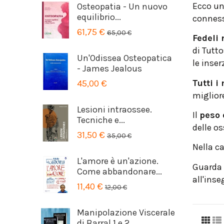
Ecco un
Osteopatia - Un nuovo
equilibrio...
connesse
61,75 €
65,00 €
Fedeli 
di Tutto
Un'Odissea Osteopatica
le inser
- James Jealous
Tutti i
45,00 €
miglior
Lesioni intraossee.
Il
peso 
Tecniche e...
delle os
31,50 €
35,00 €
Nella ca
L'amore è un'azione.
Guarda 
Come abbandonare...
all'ins
11,40 €
12,00 €
Manipolazione Viscerale
di Barral 1 e 2