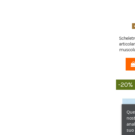
Scheletr
articolar
muscola
-20%
Ques
nost
anal
suo 