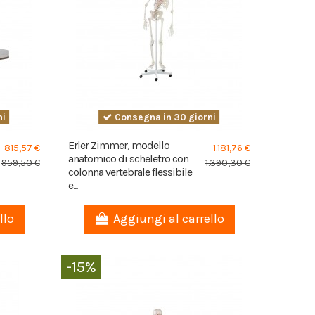
ni
Consegna in 30 giorni
Erler Zimmer, modello
815,57 €
1.181,76 €
anatomico di scheletro con
959,50 €
1.390,30 €
colonna vertebrale flessibile
e...
llo
Aggiungi al carrello
-15%