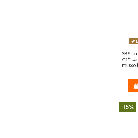
D
3B Scien
A11/1 con
muscoli, 
-15%