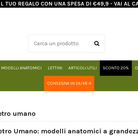
IL TUO REGALO CON UNA SPESA DI €49,9 - VAI AL C
MODELLI ANATOMICI
LETTINI
ARTICOLI UTILI
SCONTO 20%
O
CONSEGNA IN 24/48 H
etro umano
etro Umano: modelli anatomici a grandezz