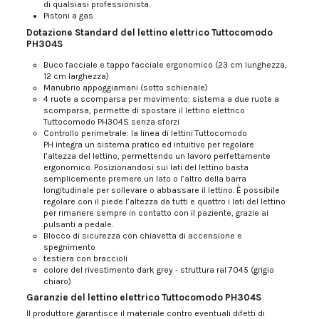
di qualsiasi professionista.
Pistoni a gas
Dotazione Standard del lettino elettrico Tuttocomodo
PH304S
Buco facciale e tappo facciale ergonomico (23 cm lunghezza,
12 cm larghezza)
Manubrio appoggiamani (sotto schienale)
4 ruote a scomparsa per movimento: sistema a due ruote a
scomparsa, permette di spostare il lettino elettrico
Tuttocomodo PH304S senza sforzi
Controllo perimetrale: la linea di lettini Tuttocomodo
PH integra un sistema pratico ed intuitivo per regolare
l’altezza del lettino, permettendo un lavoro perfettamente
ergonomico. Posizionandosi sui lati del lettino basta
semplicemente premere un lato o l’altro della barra
longitudinale per sollevare o abbassare il lettino. È possibile
regolare con il piede l’altezza da tutti e quattro i lati del lettino
per rimanere sempre in contatto con il paziente, grazie ai
pulsanti a pedale.
Blocco di sicurezza con chiavetta di accensione e
spegnimento
testiera con braccioli
colore del rivestimento dark grey - struttura ral 7045 (grigio
chiaro)
Garanzie del lettino elettrico Tuttocomodo PH304S
Il produttore garantisce il materiale contro eventuali difetti di