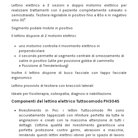
Lettino elettrico a 3 sezioni e doppio motorino elettrico per
realizzare trattamenti con il paziente completamente sdraiato o
semisdraiato. Testiera regolabile in positivo fino a 85º e in negativo
sino 30°.
Segmento podale mobile in positivo
Il lettino dispone di 2 motorini elettrici:
uno motorino controlla il movimento elettrico in
perpendicolare
il secondo permette al segmento centrale di smezzamento di
salire in positivo (utile per posizione gobba di cammello
e Posizione di Trendelenburg)
Inoltre il lettino dispone di buco facciale con tappo facciale
ergonomico
Lettino provvisto di testiera con braccioli laterali
Ideale per fisioterapia, osteopatia, diagnosi e riabilitazione.
Componenti del lettino elettrico Tuttocomodo PH304S
Rivestimento in Pvc: i lettini Tuttocomodo PH sono
accuratamente tappezzati con rifiniture perfette da tutte le
angolazioni e creati con la massima attenzione di tutti i
dettagli. L'ottima qualità del rivestimento garantisce una
perfetta protezione contro germi, abrasioni e macchie,
rendendo questi lettini elettrici idonei per lo spazio di lavoro