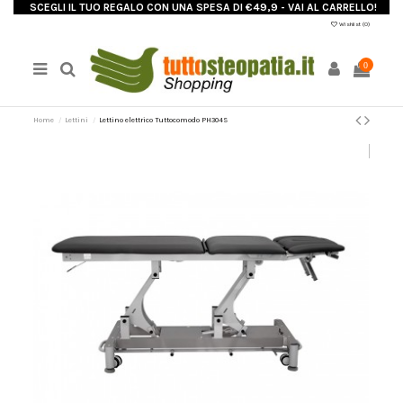
SCEGLI IL TUO REGALO CON UNA SPESA DI €49,9 - VAI AL CARRELLO!
Wishlist (
0
)
0
Home
Lettini
Lettino elettrico Tuttocomodo PH304S