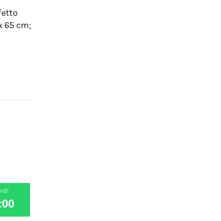
fetto
x 65 cm;