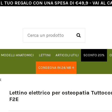
IL TUO REGALO CON UNA SPESA DI €49,9 - VAI AL C
MODELLI ANATOMICI
LETTINI
ARTICOLI UTILI
SCONTO 20%
O
CONSEGNA IN 24/48 H
E
Lettino elettrico per osteopatia Tutto
F2E