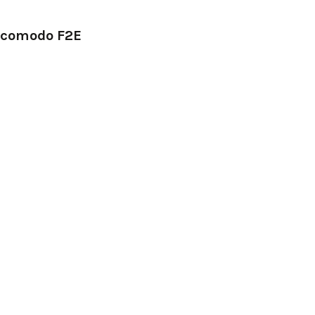
tocomodo F2E
e