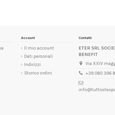
Account
Contatti
ia
Il mio account
ETER SRL SOCIE
BENEFIT
Dati personali
Via XXIV magg
Indirizzi
Storico ordini
+39 080 396 8
info@tuttosteopa