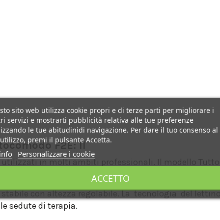
to sito web utilizza cookie propri e di terze parti per migliorare i
ri servizi e mostrarti pubblicità relativa alle tue preferenze
izzando le tue abitudinidi navigazione. Per dare il tuo consenso al
utilizzo, premi il pulsante Accetta.
ttocomodo F2E: Il
info
Personalizzare i cookie
utilizzati in molti ambiti professionali. Il modello Tutt
.
ACCETTO
stabile con altezza regolabile. La tecnologia del lett
e sedute di terapia.