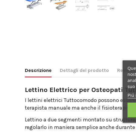
Ques
Descrizione
Dettagli del prodotto
Reviews
nost
anal
suo 
Lettino Elettrico per Osteopati Tu
Piú 
I lettini elettrici Tuttocomodo possono essere 
terapista manuale ma anche il fisioterapista
Lettino a due segmenti montato su struttura 
regolarlo in maniera semplice anche durante l