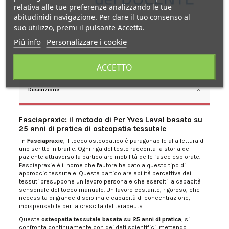
relativa alle tue preferenze analizzando le tue
abitudinidi navigazione. Per dare il tuo consenso al
suo utilizzo, premi il pulsante Accetta.
Piú info
Personalizzare i cookie
ACCETTO
Descrizione
Fasciapraxie: il metodo di Per Yves Laval basato su
25 anni di pratica di osteopatia tessutale
In
Fasciapraxie
, il tocco osteopatico è paragonabile alla lettura di
uno scritto in braille. Ogni riga del testo racconta la storia del
paziente attraverso la particolare mobilità delle fasce esplorate.
Fasciapraxie è il nome che l'autore ha dato a questo tipo di
approccio tessutale. Questa particolare abilità percettiva dei
tessuti presuppone un lavoro personale che eserciti la capacità
sensoriale del tocco manuale. Un lavoro costante, rigoroso, che
necessita di grande disciplina e capacità di concentrazione,
indispensabile per la crescita del terapeuta.
Questa
osteopatia tessutale basata su 25 anni di pratica
, si
confronta continuamente con dei dati scientifici, mettendo