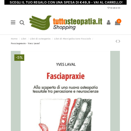
SCEGLI IL TUO REGALO CON UNA SPESA DI €49,9 - VAI AL CARRELLO!
Wishlist (
0
)
0
Home
Libri
Libri di osteopatia
Libri di Manipolazione Fasciale
Fasciapraxie - Yves Laval
-5%