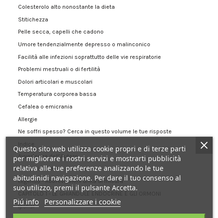
Colesterolo alto nonostante la dieta
Stitichezza
Pelle secca, capelli che cadono
Umore tendenzialmente depresso o malinconico
Facilità alle infezioni soprattutto delle vie respiratorie
Problemi mestruali o di fertilità
Dolori articolari e muscolari
Temperatura corporea bassa
Cefalea o emicrania
Allergie
Ne soffri spesso? Cerca in questo volume le tue risposte
Indice
Questo sito web utilizza cookie propri e di terze parti
Avvertenza dell’Autore
per migliorare i nostri servizi e mostrarti pubblicità
relativa alle tue preferenze analizzando le tue
INTRODUZIONE
abitudinidi navigazione. Per dare il tuo consenso al
Legenda - Abbreviazioni unità di misura
suo utilizzo, premi il pulsante Accetta.
CAPITOLO 1 - LE GHIANDOLE ENDOCRINE E GLI ORMONI
Piú info
Personalizzare i cookie
Ipofisi