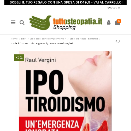
SCEGLI IL TUO REGALO CON UNA SPESA DI €49,9 - VAI AL CARRELLO!
Wishlist (
0
)
0
Home
Libri
Libri discipline complementari
Libri su rimedi naturali
Ipotiroidismo - Un'emergenza ignorata - Raul Vergini
-5%