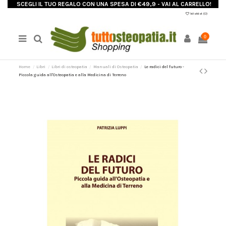
SCEGLI IL TUO REGALO CON UNA SPESA DI €49,9 - VAI AL CARRELLO!
Wishlist (
0
)
0
Home
Libri
Libri di osteopatia
Manuali di Osteopatia
Le radici del futuro -
Piccola guida all'Osteopatia e alla Medicina di Terreno