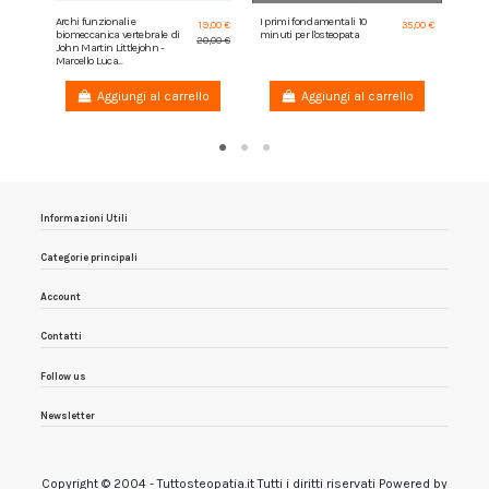
Archi funzionali e
I primi fondamentali 10
L'abc
19,00 €
35,00 €
biomeccanica vertebrale di
minuti per l'osteopata
Sergu
20,00 €
John Martin Littlejohn -
Marcello Luca...
Aggiungi al carrello
Aggiungi al carrello
Informazioni Utili
Categorie principali
Account
Contatti
Follow us
Newsletter
Copyright © 2004 - Tuttosteopatia.it Tutti i diritti riservati Powered by