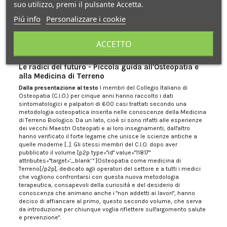
suo utilizzo, premi il pulsante Accetta.
Piú info
Personalizzare i cookie
Descrizione
ACCETTO
Le radici del futuro - Piccola guida all'Osteopatia e
alla Medicina di Terreno
Dalla presentazione al testo
I membri del Collegio Italiano di
Osteopatia (C.I.O.) per cinque anni hanno raccolto i dati
sintomatologici e palpatori di 600 casi trattati secondo una
metodologia osteopatica inserita nelle conoscenze della Medicina
di Terreno Biologico. Da un lato, cioè si sono rifatti alle esperienze
dei vecchi Maestri Osteopati e ai loro insegnamenti; dall'altro
hanno verificato il forte legame che unisce le scienze antiche a
quelle moderne [...]. Gli stessi membri del C.I.O. dopo aver
pubblicato il volume [p2p type="id" value="11817"
attributes="target='_blank' " ]Osteopatia come medicina di
Terreno[/p2p], dedicato agli operatori del settore e a tutti i medici
che vogliono confrontarsi con questa nuova metodologia
terapeutica, consapevoli della curiosità e del desiderio di
conoscenza che animano anche i "non addetti ai lavori", hanno
deciso di affiancare al primo, questo secondo volume, che serva
da introduzione per chiunque voglia riflettere sull'argomento salute
e prevenzione".