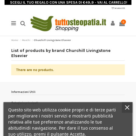
SCEGLI IL TUO REGALO CON UNA SPESA DI €49,9 - VAI AL CARRELLO!
Wishlist (
0
)
0
Home
Marchi
Churchill Livingstone Elsevier
List of products by brand Churchill Livingstone
Elsevier
There are no products.
Informazioni Utili
Categorie principali
Questo sito web utilizza cookie propri e di terze parti
Account
per migliorare i nostri servizi e mostrarti pubblicità
relativa alle tue preferenze analizzando le tue
Contatti
abitudinidi navigazione. Per dare il tuo consenso al
suo utilizzo, premi il pulsante Accetta.
Follow us