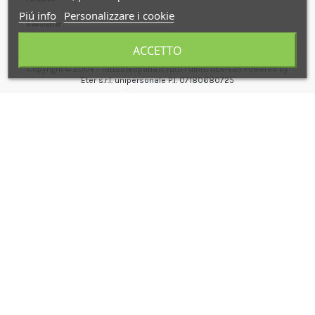
Piú info
Personalizzare i cookie
Newsletter
ACCETTO
Copyright © 2004 - Tuttosteopatia.it Tutti i diritti riservati Powered by
Eter s.r.l. unipersonale P.I. 07180680725