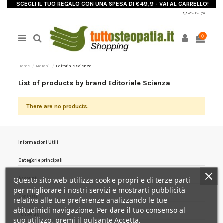
SCEGLI IL TUO REGALO CON UNA SPESA DI €49,9 - VAI AL CARRELLO!
Wishlist (
0
)
0
Home
Marchi
Editoriale Scienza
List of products by brand Editoriale Scienza
There are no products.
Informazioni Utili
Categorie principali
Questo sito web utilizza cookie propri e di terze parti
Account
per migliorare i nostri servizi e mostrarti pubblicità
Contatti
relativa alle tue preferenze analizzando le tue
abitudinidi navigazione. Per dare il tuo consenso al
Follow us
suo utilizzo, premi il pulsante Accetta.