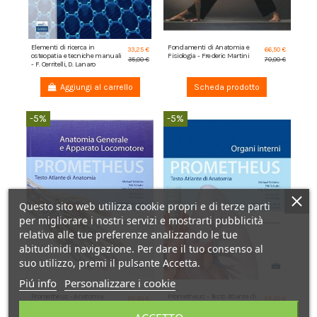
Elementi di ricerca in
Fondamenti di Anatomia e
33,25 €
66,50 €
osteopatia e tecniche manuali
Fisiologia - Frederic Martini
35,00 €
70,00 €
- F. Cerritelli, D. Lanaro
Aggiungi al carrello
Scheda prodotto
-5%
-5%
Questo sito web utilizza cookie propri e di terze parti
per migliorare i nostri servizi e mostrarti pubblicità
relativa alle tue preferenze analizzando le tue
abitudinidi navigazione. Per dare il tuo consenso al
suo utilizzo, premi il pulsante Accetta.
Piú info
Personalizzare i cookie
Prometheus - Anatomia
Prometheus - Testo Atlante di
85,50 €
85,50 €
Generale e Apparato
Anatomia - Organi Interni - M.
90,00 €
90,00 €
Locomotore - M. Schünke, E.
Schünke, E. Schulte, U....