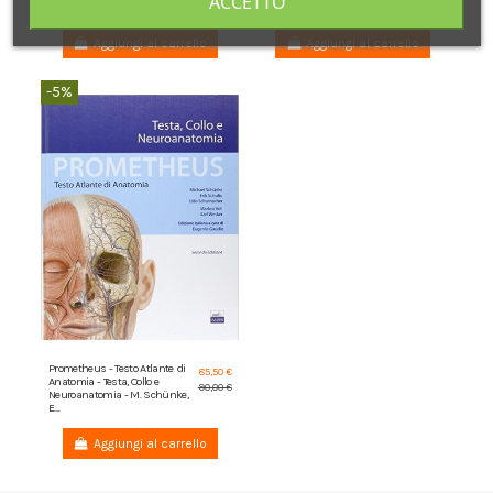
ACCETTO
Schulte, U....
Aggiungi al carrello
Aggiungi al carrello
-5%
Prometheus - Testo Atlante di
85,50 €
Anatomia - Testa, Collo e
90,00 €
Neuroanatomia - M. Schünke,
E....
Aggiungi al carrello