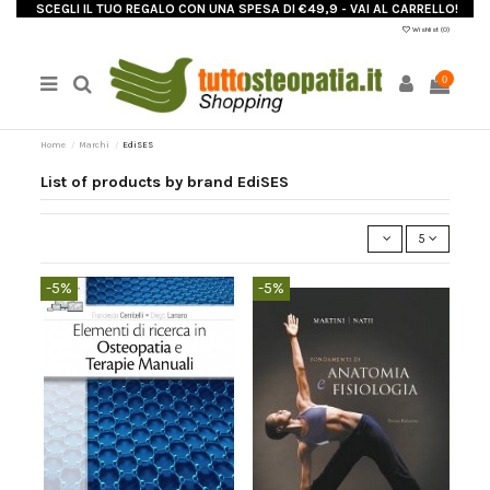
SCEGLI IL TUO REGALO CON UNA SPESA DI €49,9 - VAI AL CARRELLO!
Wishlist (
0
)
0
Home
Marchi
EdiSES
List of products by brand EdiSES
5
-5%
-5%