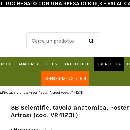
IL TUO REGALO CON UNA SPESA DI €49,9 - VAI AL C
MODELLI ANATOMICI
LETTINI
ARTICOLI UTILI
SCONTO 20%
O
CONSEGNA IN 24/48 H
tific, tavola anatomica, Poster Artrosi (cod. VR4123L)
3B Scientific, tavola anatomica, Poster
Artrosi (cod. VR4123L)