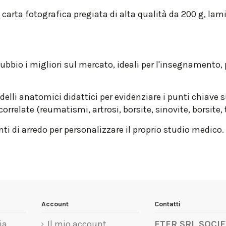
rta fotografica pregiata di alta qualità da 200 g, lami
bbio i migliori sul mercato, ideali per l'insegnamento, pe
delli anatomici didattici per evidenziare i punti chiave
orrelate (reumatismi, artrosi, borsite, sinovite, borsite, t
di arredo per personalizzare il proprio studio medico.
Account
Contatti
ia
Il mio account
ETER SRL SOCIE