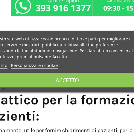
to sito web utilizza cookie propri e di terze parti per migliorare i
ri servizi e mostrarti pubblicità relativa alle tue preferenze
izzando le tue abitudinidi navigazione. Per dare il tuo consenso al
utilizzo, premi il pulsante Accetta.
info
Personalizzare i cookie
tavole anatomiche 3
ACCETTO
dattico per la formazi
zienti:
namento, utile per fornire chiarimenti ai pazienti, per l