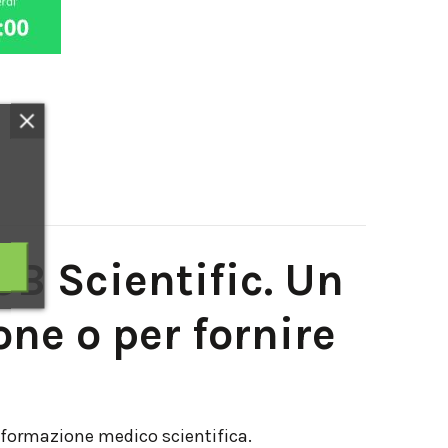
B Scientific. Un
one o per fornire
a formazione medico scientifica.