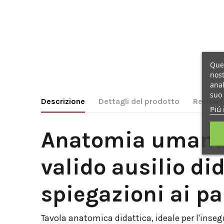
Ques
nost
anal
suo 
Descrizione
Dettagli del prodotto
Reviews
Piú 
Anatomia umana, 
valido ausilio di
spiegazioni ai pa
Tavola anatomica didattica, ideale per l'inseg