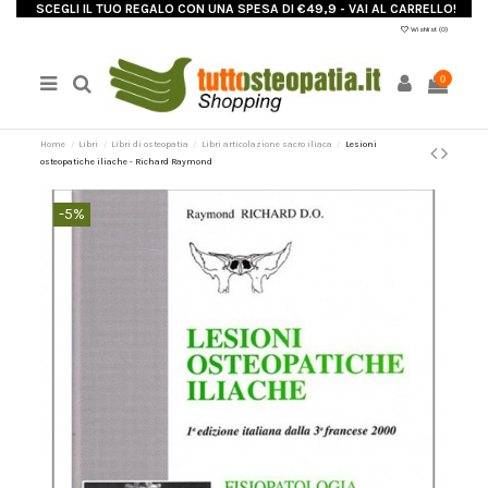
SCEGLI IL TUO REGALO CON UNA SPESA DI €49,9 - VAI AL CARRELLO!
Wishlist (
0
)
0
Home
Libri
Libri di osteopatia
Libri articolazione sacro iliaca
Lesioni
osteopatiche iliache - Richard Raymond
-5%