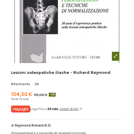
Lesioni osteopatiche iliache - Richard Raymond
Riferimento
34
104,50 €
110,00 €
-5%
Tasse incluse
paga fino a
24 rate
,
scopri di più
di
Raymond Richard
D.O.
Fisiopatologia e tecniche di normalizzazione