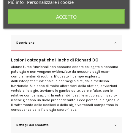
Piú info
Personalizzare i cookie
ACCETTO
Descrizione
Lesioni osteopatiche iliache di Richard DO
Alcune turbe funzionali non possono essere collegate a nessuna
patologia e non vengono evidenziate da nessuno degli esami
complementari di routine. E' questo il campo esplorato
dall'Osteopatia funzionale, o per meglio dire, dalla medicina
funzionale. Alla base di molte alterazioni della statica, deviazioni
vertebrali e algie, troviamo le gambe corte, vere e false, con le
relative compensazioni. In entrambi i casi, le articolazioni sacro-
iliache giocano un ruolo preponderante. Ecco perché la diagnosi e
il trattamento delle scoliosi e delle algie vertebrali comportano la
conoscenza della fisiologia sacro-iliaca.
Dettagli del prodotto