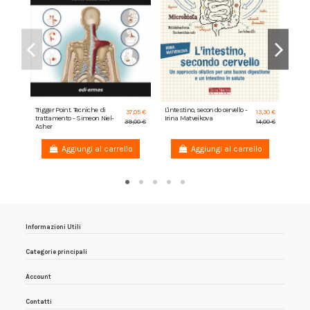
Trigger Point. Tecniche di
L'intestino, secondo cervello -
Anat
37,05 €
13,30 €
trattamento - Simeon Niel-
Irina Matveikova
Chris
39,00 €
14,00 €
Asher
Aggiungi al carrello
Aggiungi al carrello
Informazioni Utili
Categorie principali
Account
Contatti