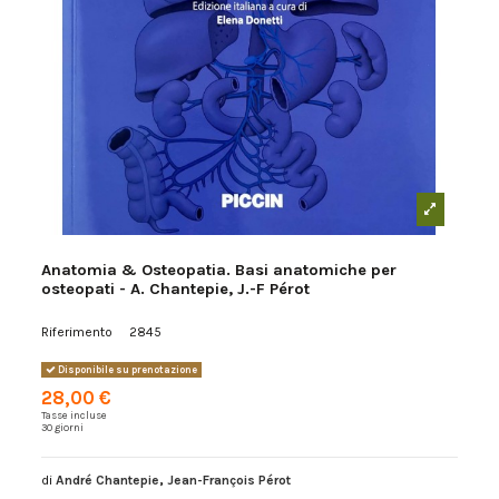
Anatomia & Osteopatia. Basi anatomiche per
osteopati - A. Chantepie, J.-F Pérot
Riferimento
2845
Disponibile su prenotazione
28,00 €
Tasse incluse
30 giorni
di
André Chantepie
,
Jean-François Pérot