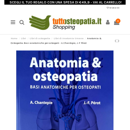
SCEGLI IL TUO REGALO CON UNA SPESA DI €49,9 - VAI AL CARRELLO!
Wishlist (
0
)
0
Home
Libri
Libri di osteopatia
Libri di Anatomia Umana
Anatomia &
Osteopatia. Basi anatomiche per osteopati - A. Chantepie, J.-F Pérot