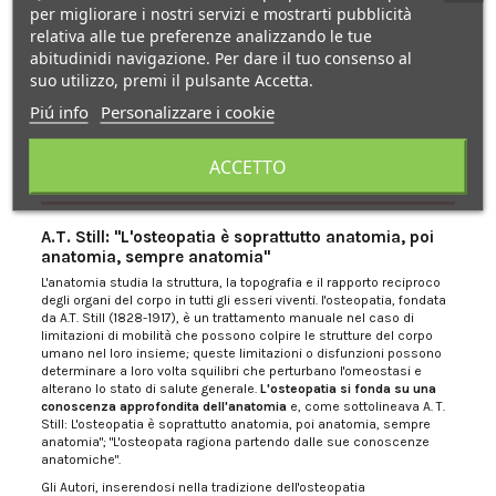
per migliorare i nostri servizi e mostrarti pubblicità
relativa alle tue preferenze analizzando le tue
abitudinidi navigazione. Per dare il tuo consenso al
suo utilizzo, premi il pulsante Accetta.
Piú info
Personalizzare i cookie
ACCETTO
Descrizione
A.T. Still: "L'osteopatia è soprattutto anatomia, poi
anatomia, sempre anatomia"
L'anatomia studia la struttura, la topografia e il rapporto reciproco
degli organi del corpo in tutti gli esseri viventi. l'osteopatia, fondata
da A.T. Still (1828-1917), è un trattamento manuale nel caso di
limitazioni di mobilità che possono colpire le strutture del corpo
umano nel loro insieme; queste limitazioni o disfunzioni possono
determinare a loro volta squilibri che perturbano l'omeostasi e
alterano lo stato di salute generale.
L'osteopatia si fonda su una
conoscenza approfondita dell'anatomia
e, come sottolineava A. T.
Still: L'osteopatia è soprattutto anatomia, poi anatomia, sempre
anatomia"; "L'osteopata ragiona partendo dalle sue conoscenze
anatomiche".
Gli Autori, inserendosi nella tradizione dell'osteopatia