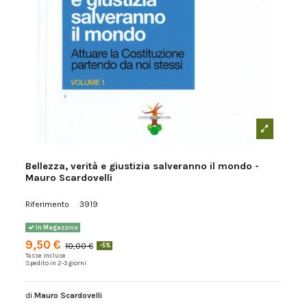
Bellezza, verità e giustizia salveranno il mondo -
Mauro Scardovelli
Riferimento
3919
In Magazzino
9,50 €
10,00 €
-5%
Tasse incluse
Spedito in 2-3 giorni
di
Mauro Scardovelli