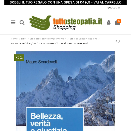
SCEGLI IL TUO REGALO CON UNA SPESA DI €49,9 - VAI AL CARRELLO!
Wishlist (
0
)
0
Home
Libri
Libri discipline complementari
Libri di Comunicazione
Bellezza, verità e giustizia salveranno il mondo - Mauro Scardovelli
-5%