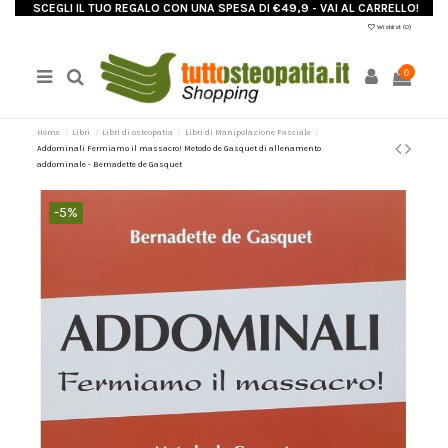
SCEGLI IL TUO REGALO CON UNA SPESA DI €49,9 - VAI AL CARRELLO!
Wishlist (
0
)
0
Home
Libri
Libri di osteopatia
Libri di Manipolazione Fasciale
Addominali Fermiamo il massacro! Metodo de Gasquet di allenamento
addominale - Bernadette de Gasquet
-5%