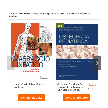
I clienti che hanno acquistato questo prodotto hanno comprato
anche:
-5%
Osteo
Siste
Il massaggio Linfatico - Gérard
Osteopatia Pediatrica. Dai
113,05 €
Verti
Monsterleet
principi alla pratica clinica -
119,00 €
Ed. Italiana a cura di...
Scheda prodotto
Scheda prodotto