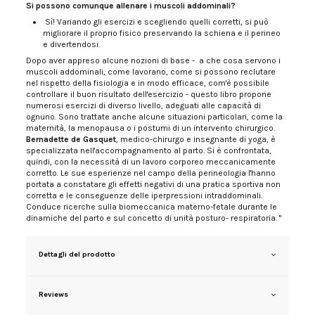
Si possono comunque allenare i muscoli addominali?
Sì! Variando gli esercizi e scegliendo quelli corretti, si può
migliorare il proprio fisico preservando la schiena e il perineo
e divertendosi.
Dopo aver appreso alcune nozioni di base - a che cosa servono i
muscoli addominali, come lavorano, come si possono reclutare
nel rispetto della fisiologia e in modo efficace, com'è possibile
controllare il buon risultato dell'esercizio - questo libro propone
numerosi esercizi di diverso livello, adeguati alle capacità di
ognuno. Sono trattate anche alcune situazioni particolari, come la
maternità, la menopausa o i postumi di un intervento chirurgico.
Bernadette de Gasquet
, medico-chirurgo e insegnante di yoga, è
specializzata nell'accompagnamento al parto. Si è confrontata,
quindi, con la necessità di un lavoro corporeo meccanicamente
corretto. Le sue esperienze nel campo della perineologia l'hanno
portata a constatare gli effetti negativi di una pratica sportiva non
corretta e le conseguenze delle iperpressioni intraddominali.
Conduce ricerche sulla biomeccanica materno-fetale durante le
dinamiche del parto e sul concetto di unità posturo- respiratoria.
"
Dettagli del prodotto
Reviews