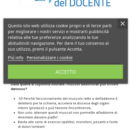
Questo sito web utilizza cookie propri e di terze parti
per migliorare i nostri servizi e mostrarti pubblicità
relativa alle tue preferenze analizzando le tue
abitudinidi navigazione. Per dare il tuo consenso al
suo utilizzo, premi il pulsante Accetta.
Descrizione
Piú info
Personalizzare i cookie
ACCETTO
Esercizi addominali corretti per preservare schiena e
perineo
Dalla quarta di copertina
Allenare i muscoli addominali può essere
dannoso?
Sì! Perché l'accorciamento del muscolo retto e dell'addome è
deleterio per la schiena, accelera la discesa degli organi
interni (prolassi) e può favorire l'incontinenza.
Non solo: allenare questi muscoli non permette all'addome di
diventare davvero piatto".
Basta alle serie di esercizi ripetitivi, monotoni, pesanti e fonte
di dolori lombari!