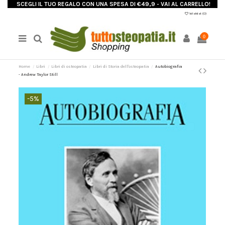
SCEGLI IL TUO REGALO CON UNA SPESA DI €49,9 - VAI AL CARRELLO!
Wishlist (
0
)
0
Home
Libri
Libri di osteopatia
Libri di Storia dell'osteopatia
Autobiografia
- Andrew Taylor Still
-5%