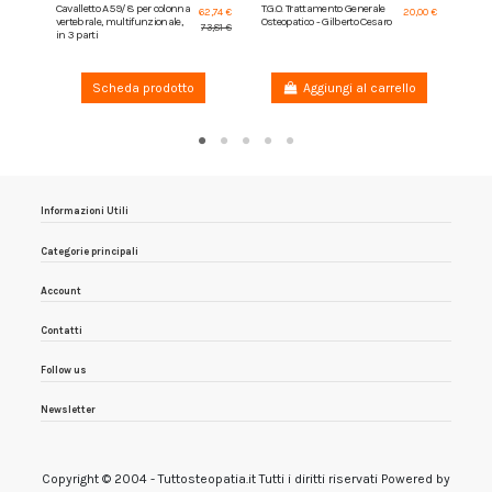
Cavalletto A59/8 per colonna
T.G.O. Trattamento Generale
62,74 €
20,00 €
vertebrale, multifunzionale,
Osteopatico - Gilberto Cesaro
Dotto
73,81 €
in 3 parti
in me
di A.T
Scheda prodotto
Aggiungi al carrello
Informazioni Utili
Categorie principali
Account
Contatti
Follow us
Newsletter
Copyright © 2004 - Tuttosteopatia.it Tutti i diritti riservati Powered by