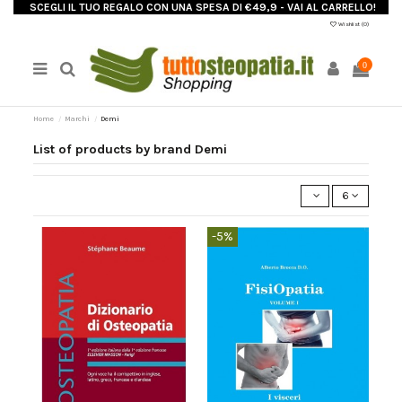
SCEGLI IL TUO REGALO CON UNA SPESA DI €49,9 - VAI AL CARRELLO!
Wishlist (
0
)
0
Home
Marchi
Demi
List of products by brand Demi
6
-5%