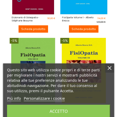
Dizionario di Osteopatia -
FisiOpatia Volume 1 - Alberto
50,00 €
114,00 €
Stéphane Beaume
Brocca
120,00 €
Scheda prodotto
Scheda prodotto
-5%
-5%
Questo sito web utilizza cookie propri e di terze parti
per migliorare i nostri servizi e mostrarti pubblicità
relativa alle tue preferenze analizzando le tue
abitudinidi navigazione. Per dare il tuo consenso al
suo utilizzo, premi il pulsante Accetta.
Piú info
Personalizzare i cookie
FisiOpatia Volume 2 - Alberto
FisiOpatia Volume 3 - Alberto
104,50 €
95,00 €
Brocca
Brocca
ACCETTO
110,00 €
100,00 €