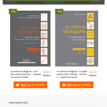
Scheda prodotto
Scheda prodotto
-5%
-5%
Le catene fisiologiche - basi
Le catene fisiologiche. Il cingolo
85,50 €
80,75 €
del metodo Volume 1 - Léopold
pelvico, l'arto inferiore - Volume
90,00 €
85,00 €
Busquet, Michèle...
2 - Leopold Busquet
Aggiungi al carrello
Aggiungi al carrello
Informazioni Utili