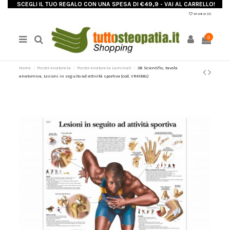
SCEGLI IL TUO REGALO CON UNA SPESA DI €49,9 - VAI AL CARRELLO!
Wishlist (
0
)
0
Home
Poster Anatomia
Poster Anatomia Laminati
3B Scientific, tavola
anatomica, Lesioni in seguito ad attività sportiva (cod, VR4188L)