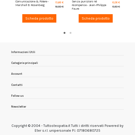
Comunicazione & Potere -
Senza punizioni nè
Mangi
15,68 €
8,08 €
Marshall B. Rosenberg
ricompense - Jean-Philippe
abitu
16,50 €
8,50 €
Faure
Scheda prodotto
Scheda prodotto
Informazioni Utili
Categorie principali
Account
Contatti
Follow us
Newsletter
Copyright © 2004 - Tuttosteopatia.it Tutti i diritti riservati Powered by
Eter s.r.l. unipersonale P.I. 07180680725