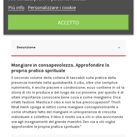
Piú info
Personalizzare i cookie
ACCETTO
Descrizione
Mangiare in consapevolezza. Approfondire la
propria pratica spirituale
Il secondo volume della collana di tascabili sulla pratica della
presenza mentale nella quotidianità. Il cibo, oltre che semplice
nutrimento, è anche piacere e condivisione; esso contiene in sé la
storia di chi lo produce e del luogo da cui proviene: per questo è di
vitale importanza conoscere bene cosa e come mangiamo. Dice
infatti l'autore: Mastica il cibo e non le tue preoccupazioni". Thich
Nhat Hanh spiega ai lettori come mangiare consapevolmente e
come sfruttare l'atto del mangiare in un'esperienza di crescita
individuale e collettiva. Il libro è rivolto sia a chi si stia avvicinando
ora agli insegnamenti del grande maestro Zen sia a chi voglia
approfondire la propria pratica spirituale."