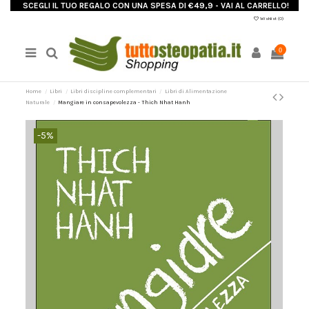
SCEGLI IL TUO REGALO CON UNA SPESA DI €49,9 - VAI AL CARRELLO!
Wishlist (
0
)
0
Home
Libri
Libri discipline complementari
Libri di Alimentazione
Naturale
Mangiare in consapevolezza - Thich Nhat Hanh
-5%