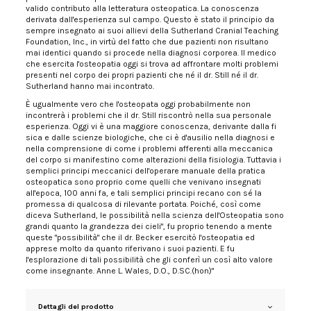
valido contributo alla letteratura osteopatica. La conoscenza
derivata dall'esperienza sul campo. Questo è stato il principio da
sempre insegnato ai suoi allievi della Sutherland Cranial Teaching
Foundation, Inc., in virtù del fatto che due pazienti non risultano
mai identici quando si procede nella diagnosi corporea. Il medico
che esercita l'osteopatia oggi si trova ad affrontare molti problemi
presenti nel corpo dei propri pazienti che né il dr. Still né il dr.
Sutherland hanno mai incontrato.
È ugualmente vero che l'osteopata oggi probabilmente non
incontrerà i problemi che il dr. Still riscontrò nella sua personale
esperienza. Oggi vi è una maggiore conoscenza, derivante dalla fi
sica e dalle scienze biologiche, che ci è d'ausilio nella diagnosi e
nella comprensione di come i problemi afferenti alla meccanica
del corpo si manifestino come alterazioni della fisiologia. Tuttavia i
semplici principi meccanici dell'operare manuale della pratica
osteopatica sono proprio come quelli che venivano insegnati
all'epoca, 100 anni fa, e tali semplici principi recano con sé la
promessa di qualcosa di rilevante portata. Poiché, così come
diceva Sutherland, le possibilità nella scienza dell'Osteopatia sono
grandi quanto la grandezza dei cieli", fu proprio tenendo a mente
queste "possibilità" che il dr. Becker esercitò l'osteopatia ed
apprese molto da quanto riferivano i suoi pazienti. E fu
l'esplorazione di tali possibilità che gli conferì un così alto valore
come insegnante. Anne L. Wales, D.O., D.SC.(hon)"
Dettagli del prodotto