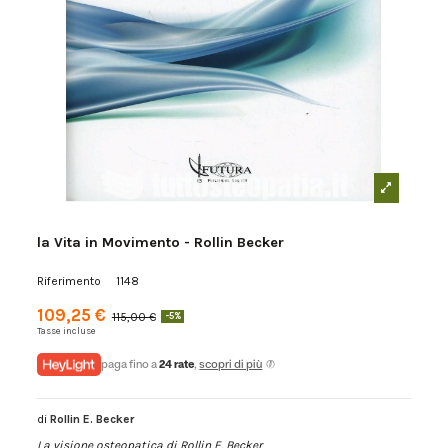
la Vita in Movimento - Rollin Becker
Riferimento
1148
109,25 €
115,00 €
-5%
Tasse incluse
paga fino a
24 rate
,
scopri di più
di
Rollin E. Becker
La visione osteopatica di Rollin E. Becker