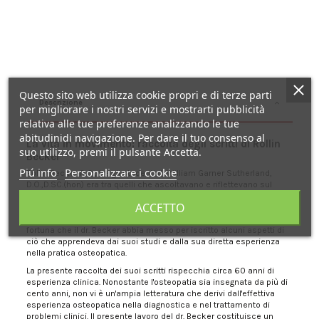
Questo sito web utilizza cookie propri e di terze parti
Descrizione
per migliorare i nostri servizi e mostrarti pubblicità
relativa alle tue preferenze analizzando le tue
abitudinidi navigazione. Per dare il tuo consenso al
La vita in movimento: raccolta degli scritti di Rollin
suo utilizzo, premi il pulsante Accetta.
Becker
Piú info
Personalizzare i cookie
Rollin Becker D.O., tra gli studenti di William Garner Sutherland,
D.O.,D.SC.(hon) era tra quelli che ascoltavano e riflettevano sul
significato e sull'importanza di quello che imparavano. Era un
ACCETTO
medico che praticava l'osteopatia ed un insegnante del gruppo
didattico che faceva capo al dottor Sutherland. Si è rivelata una
fortuna che il dr. Becker abbia messo per iscritto alcuni aspetti di
ciò che apprendeva dai suoi studi e dalla sua diretta esperienza
nella pratica osteopatica.
La presente raccolta dei suoi scritti rispecchia circa 60 anni di
esperienza clinica. Nonostante l'osteopatia sia insegnata da più di
cento anni, non vi è un'ampia letteratura che derivi dall'effettiva
esperienza osteopatica nella diagnostica e nel trattamento di
problemi clinici. Il presente lavoro del dr. Becker costituisce un