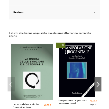
Reviews
I clienti che hanno acquistato questo prodotto hanno comprato
anche:
-15%
-5%
Manipolazione urogenitale -
39,10 €
Jean Pierre Barral
La ronda delle emozioni e
Nelso
46,00 €
40,00 €
l'Osteopatia - Jean
Pedia