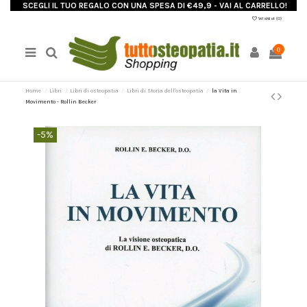
SCEGLI IL TUO REGALO CON UNA SPESA DI €49,9 - VAI AL CARRELLO!
Wishlist (
0
)
0
Home
Libri
Libri di osteopatia
Libri di Storia dell'osteopatia
la Vita in
Movimento - Rollin Becker
-5%