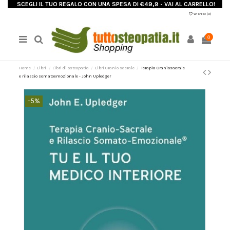
SCEGLI IL TUO REGALO CON UNA SPESA DI €49,9 - VAI AL CARRELLO!
Wishlist (
0
)
0
Home
Libri
Libri di osteopatia
Libri Cranio sacrale
Terapia Craniosacrale
e rilascio somatoemozionale - John Upledger
-5%