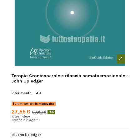
Terapia Craniosacrale e rilascio somatoemozionale -
John Upledger
Riferimento
48
Ultimi articoli in magazzino
27,55 €
29,00 €
-5%
Tasse incluse
Spedito in 2-3 giorni
di
John Upledger