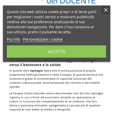
Questo sito web utilizza cookie propri e di terze parti
per migliorare i nostri servizi e mostrarti pubblicità
relativa alle tue preferenze analizzando le tue
abitudinidi navigazione. Per dare il tuo consenso al
suo utilizzo, premi il pulsante Accetta.
Piú info
Personalizzare i cookie
Descrizione
ACCETTO
Tu e il tuo medico interiore: il viaggio di Upledger
verso il benessere e la salute
In questo libro
Upledger
ripercorre in prima persona la propria
esperienza nell'esplorazione e nello sviluppo di questa tecnica non
invasiva in grado di incrementare le capacità funzionali del
sistema craniosacrale, area funzionale del cervello e del midollo
spinale.
La Terapia Cranio-Sacrale venne denominata così da John Upledger
il giorno in cui si trovò ad osservare, durante un operazione al
cranio, lo sconosciuto comportamento di un sistema, che fino
allora si pensava immobile, spingendolo a cercare più di qualche
risposta ai suoi dubbi di medico e terapista.