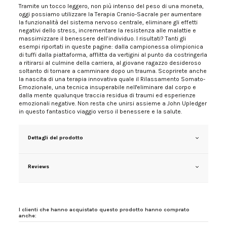
Tramite un tocco leggero, non più intenso del peso di una moneta,
oggi possiamo utilizzare la Terapia Cranio-Sacrale per aumentare
la funzionalità del sistema nervoso centrale, eliminare gli effetti
negativi dello stress, incrementare la resistenza alle malattie e
massimizzare il benessere dell’individuo. I risultati? Tanti gli
esempi riportati in queste pagine: dalla campionessa olimpionica
di tuffi dalla piattaforma, afflitta da vertigini al punto da costringerla
a ritirarsi al culmine della carriera, al giovane ragazzo desideroso
soltanto di tornare a camminare dopo un trauma. Scoprirete anche
la nascita di una terapia innovativa quale il Rilassamento Somato-
Emozionale, una tecnica insuperabile nell'eliminare dal corpo e
dalla mente qualunque traccia residua di traumi ed esperienze
emozionali negative. Non resta che unirsi assieme a John Upledger
in questo fantastico viaggio verso il benessere e la salute.
Dettagli del prodotto
Reviews
I clienti che hanno acquistato questo prodotto hanno comprato
anche: