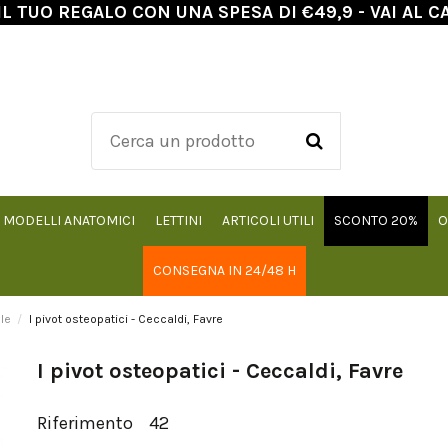
IL TUO REGALO CON UNA SPESA DI €49,9 - VAI AL C
MODELLI ANATOMICI
LETTINI
ARTICOLI UTILI
SCONTO 20%
O
CONSEGNA IN 24/48 H
le
I pivot osteopatici - Ceccaldi, Favre
I pivot osteopatici - Ceccaldi, Favre
Riferimento
42