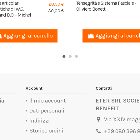
 articolari
Tensegrità e Sistema Fasciale -
28,50 €
tiche di W.G.
Oliviero Bonetti
30,00 €
nd D.O. - Michel
Aggiungi al carrello
Aggiungi al carre
Account
Contatti
ia
Il mio account
ETER SRL SOCIE
BENEFIT
Dati personali
Via XXIV magg
Indirizzi
Storico ordini
+39 080 396 8