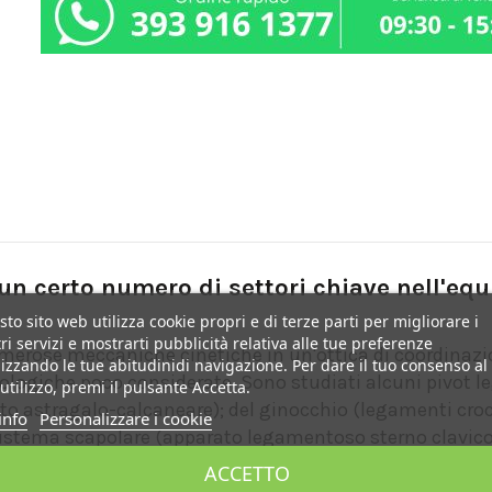
 un certo numero di settori chiave nell'eq
to sito web utilizza cookie propri e di terze parti per migliorare i
ri servizi e mostrarti pubblicità relativa alle tue preferenze
merose meccaniche cinetiche in un'ottica di coordinazion
izzando le tue abitudinidi navigazione. Per dare il tuo consenso al
ologiche poco considerate. Sono studiati alcuni pivot leg
utilizzo, premi il pulsante Accetta.
to astragalo-calcaneare); del ginocchio (legamenti croci
info
Personalizzare i cookie
istema scapolare (apparato legamentoso sterno clavicolar
ACCETTO