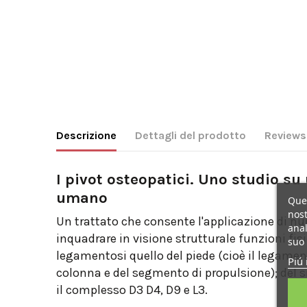
Descrizione
Dettagli del prodotto
Reviews
I pivot osteopatici. Uno studio su
umano
Ques
nost
Un trattato che consente l'applicazione di nu
anal
inquadrare in visione strutturale funzioni fisi
suo 
legamentosi quello del piede (cioè il legamen
Piú 
colonna e del segmento di propulsione); del s
il complesso D3 D4, D9 e L3.