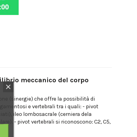
uilibrio meccanico del corpo
e (sinergie) che offre la possibilità di
amentosi e vertebrali tra i quali: - pivot
ati), ileo lombosacrale (cerniera dela
e). - pivot vertebrali si riconoscono: C2, C5,