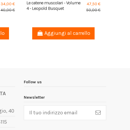
nello Spor
Le catene muscolari - Volume
34,00 €
47,50 €
Civitillo,
4 - Leopold Busquet
40,00 €
50,00 €
llo
Aggiungi al carrello
Follow us
TA
Newsletter
io, 40
115