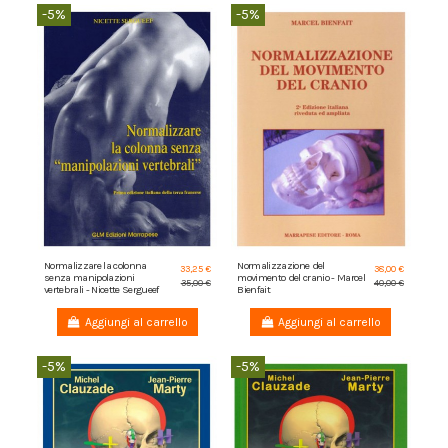
-5%
-5%
Normalizzare la colonna
Normalizzazione del
33,25 €
38,00 €
senza manipolazioni
movimento del cranio - Marcel
35,00 €
40,00 €
vertebrali - Nicette Sergueef
Bienfait
Aggiungi al carrello
Aggiungi al carrello
-5%
-5%