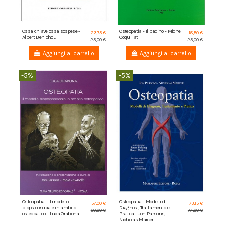
Ossa chiave ossa sospese -
Osteopatia - Il bacino - Michel
23,75 €
18,50 €
Albert Benichou
Coquillat
25,00 €
25,00 €
Aggiungi al carrello
Aggiungi al carrello
-5%
-5%
Osteopatia - Il modello
Osteopatia - Modelli di
57,00 €
73,15 €
biopsicosociale in ambito
Diagnosi, Trattamento e
60,00 €
77,00 €
osteopatico - Luca Orabona
Pratica - Jon Parsons,
Nicholas Marcer