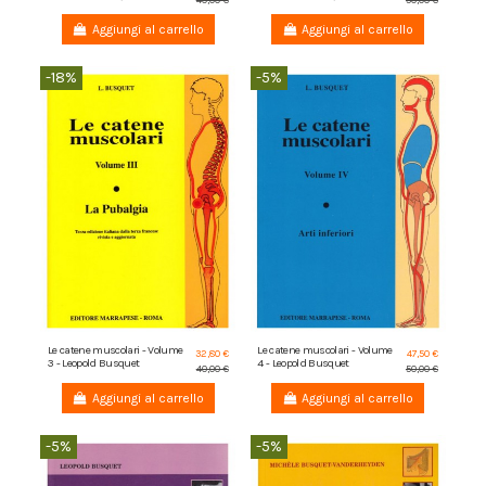
Aggiungi al carrello
Aggiungi al carrello
-18%
-5%
Le catene muscolari - Volume
Le catene muscolari - Volume
32,80 €
47,50 €
3 - Leopold Busquet
4 - Leopold Busquet
40,00 €
50,00 €
Aggiungi al carrello
Aggiungi al carrello
-5%
-5%