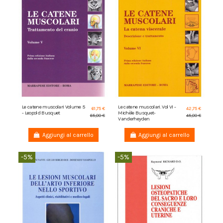
Le catene muscolari Volume 5
Le catene muscolari. Vol VI -
61,75 €
42,75 €
- Leopold Busquet
Michèle Busquet-
65,00 €
45,00 €
Vanderheyden
Aggiungi al carrello
Aggiungi al carrello
-5%
-5%