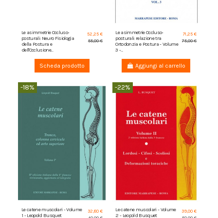
Le asimmetrie Occluso-
Le asimmetrie Occluso-
52,25 €
71,25 €
posturali: Neuro Fisiologia
posturali: relazione tra
55,00 €
75,00 €
della Postura e
Ortodonzia e Postura - Volume
dell'Occlusione...
3 -...
Scheda prodotto
Aggiungi al carrello
-18%
-22%
Le catene muscolari - Volume
Le catene muscolari - Volume
32,80 €
39,00 €
1 - Leopold Busquet
2 - Leopold Busquet
40,00 €
50,00 €