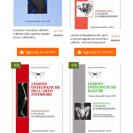
Le lesioni muscolari dell'arto
42,75 €
inferiore nello sportivo. Aspetti
Lesioni osteopatiche del sacro
45,00 €
76,00 €
clinici, riabilitativi...
e loro conseguenze craniche e
80,00 €
uterine - Richard Raymond
Aggiungi al carrello
Aggiungi al carrello
-5%
-5%