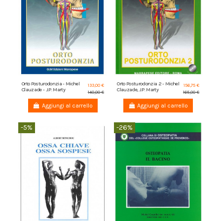
Orto Posturodonzia - Michel
Orto Posturodonzia 2 - Michel
133,00 €
156,75 €
Clauzade - J.P. Marty
Clauzade, J.P. Marty
140,00 €
165,00 €
Aggiungi al carrello
Aggiungi al carrello
-5%
-26%