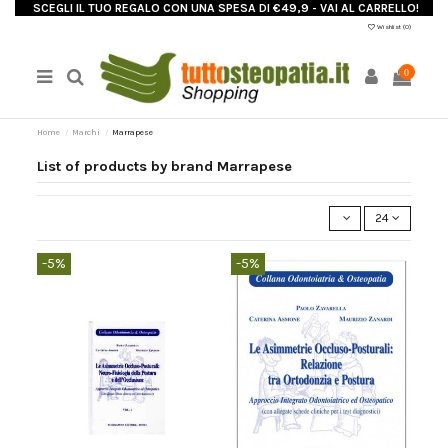
SCEGLI IL TUO REGALO CON UNA SPESA DI €49,9 - VAI AL CARRELLO!
Wishlist (
0
)
0
Home
Marchi
Marrapese
List of products by brand Marrapese
24
-5%
-5%