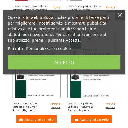
Lesioni osteopatiche dell'arto
Lesioni osteopatiche iliache -
73,15 €
104,50 €
inferiore - Richard Raymond
Richard Raymond
77,00 €
110,00 €
Questo sito web utilizza cookie propri e di terze parti
Scheda prodotto
Scheda prodotto
per migliorare i nostri servizi e mostrarti pubblicità
relativa alle tue preferenze analizzando le tue
-5%
-5%
abitudinidi navigazione. Per dare il tuo consenso al
suo utilizzo, premi il pulsante Accetta.
Piú info
Personalizzare i cookie
ACCETTO
Lesioni osteopatiche
Lesioni osteopatiche
123,50 €
123,50 €
vertebrali - Volume 1 -
vertebrali - Volume 2 -
130,00 €
130,00 €
Richard Raymond
Richard Raymond
Aggiungi al carrello
Aggiungi al carrello