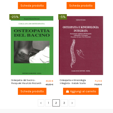
Scheda prodotto
Scheda prodotto
-25%
-5%
Osteopatia del bacino -
Osteopatia e Kinesiologia
30,00 €
71,25 €
Pasquale Maurizio Ricciardi
Integrata - Natale Scalia
40,00 €
75,00 €
Scheda prodotto
Aggiungi al carrello
1
2
3